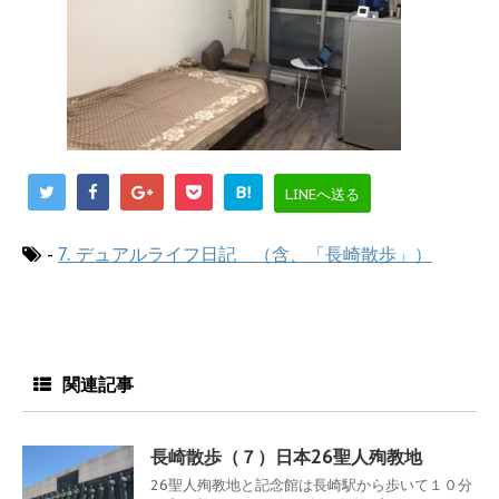
B!
LINEへ送る
-
7. デュアルライフ日記 （含、「長崎散歩」）
関連記事
長崎散歩（７）日本26聖人殉教地
26聖人殉教地と記念館は長崎駅から歩いて１０分