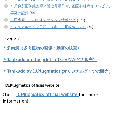
5. 片側顔面神経痙攣／髄液鼻漏手術、顔面神経麻痺リハビリ、
再発の記録
(44)
6. 田舎暮らしのおすすめグッズ情報など
(121)
7. デュアルライフ日記 （含、「長崎散歩」）
(49)
ショップ
＊多肉洞（多肉植物の画像・動画の販売）
＊Tanikudo on the print （Tシャツなどの販売）
＊Tanikudo by DJ.Plugmatics (オリジナルグッツの販売）
DJ.Plugmatics official website
Check
DJ.Plugmatics official website
for more
information!