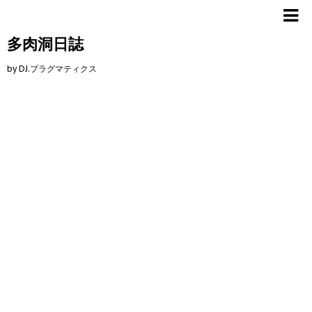
多肉洞日誌
by DJ.プラグマティクス