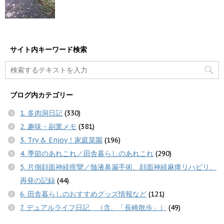
サイト内キーワード検索
ブログ内カテゴリー
1. 多肉洞日記
(330)
2. 趣味・副業メモ
(381)
3. Try & Enjoy！家庭菜園
(196)
4. 季節のあれこれ／田舎暮らしのあれこれ
(290)
5. 片側顔面神経痙攣／髄液鼻漏手術、顔面神経麻痺リハビリ、
再発の記録
(44)
6. 田舎暮らしのおすすめグッズ情報など
(121)
7. デュアルライフ日記 （含、「長崎散歩」）
(49)