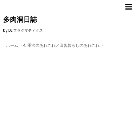
多肉洞日誌
by DJ.プラグマティクス
ホーム
>
4. 季節のあれこれ／田舎暮らしのあれこれ
>