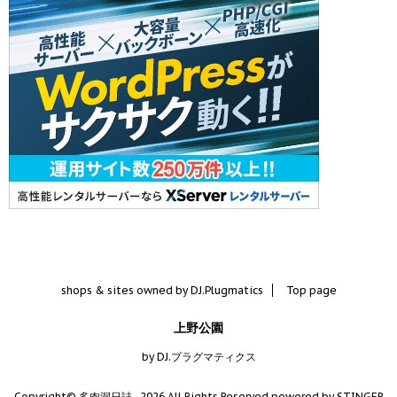
shops & sites owned by DJ.Plugmatics
Top page
上野公園
by DJ.プラグマティクス
Copyright© 多肉洞日誌 , 2026 All Rights Reserved.
powered by STINGER