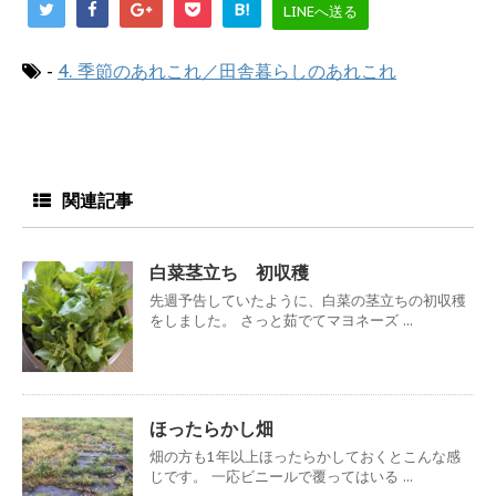
B!
LINEへ送る
-
4. 季節のあれこれ／田舎暮らしのあれこれ
関連記事
白菜茎立ち 初収穫
先週予告していたように、白菜の茎立ちの初収穫
をしました。 さっと茹でてマヨネーズ ...
ほったらかし畑
畑の方も1年以上ほったらかしておくとこんな感
じです。 一応ビニールで覆ってはいる ...