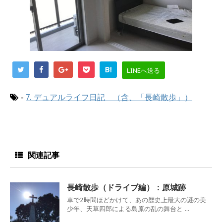
B!
LINEへ送る
-
7. デュアルライフ日記 （含、「長崎散歩」）
関連記事
長崎散歩（ドライブ編）：原城跡
車で2時間ほどかけて、あの歴史上最大の謎の美
少年、天草四郎による島原の乱の舞台と ...