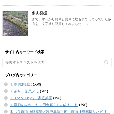
多肉発掘
さて、すっかり雑草と夏草に埋もれてしまっていた多
肉を、文字通り発掘してみました。 ...
サイト内キーワード検索
ブログ内カテゴリー
1. 多肉洞日記
(330)
2. 趣味・副業メモ
(381)
3. Try & Enjoy！家庭菜園
(196)
4. 季節のあれこれ／田舎暮らしのあれこれ
(290)
5. 片側顔面神経痙攣／髄液鼻漏手術、顔面神経麻痺リハビリ、