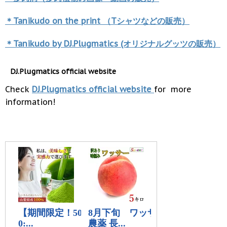
＊Tanikudo on the print （Tシャツなどの販売）
＊Tanikudo by DJ.Plugmatics (オリジナルグッツの販売）
DJ.Plugmatics official website
Check
DJ.Plugmatics official website
for more
information!