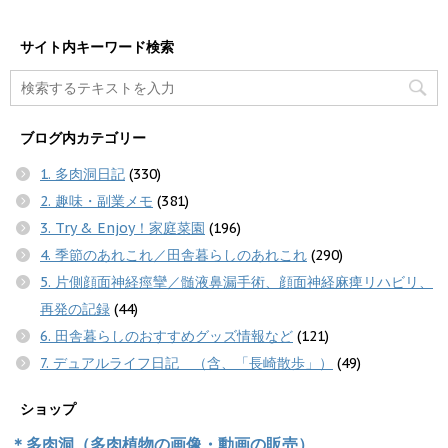
サイト内キーワード検索
ブログ内カテゴリー
1. 多肉洞日記
(330)
2. 趣味・副業メモ
(381)
3. Try & Enjoy！家庭菜園
(196)
4. 季節のあれこれ／田舎暮らしのあれこれ
(290)
5. 片側顔面神経痙攣／髄液鼻漏手術、顔面神経麻痺リハビリ、
再発の記録
(44)
6. 田舎暮らしのおすすめグッズ情報など
(121)
7. デュアルライフ日記 （含、「長崎散歩」）
(49)
ショップ
＊多肉洞（多肉植物の画像・動画の販売）