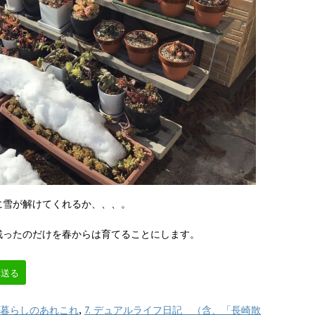
に雪が解けてくれるか、、、。
残ったのだけを春からは育てることにします。
へ送る
舎暮らしのあれこれ
,
7. デュアルライフ日記 （含、「長崎散