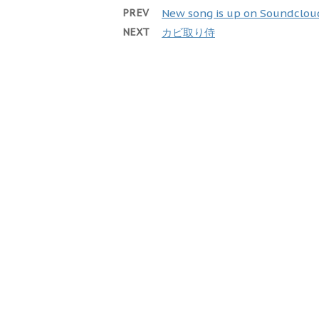
PREV
New song is up on Soundcloud
NEXT
カビ取り侍