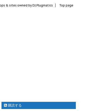
ops & sites owned by DJ.Plugmatics
Top page
購読する