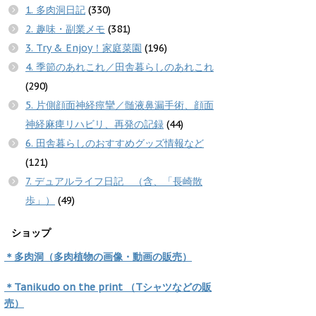
1. 多肉洞日記
(330)
2. 趣味・副業メモ
(381)
3. Try & Enjoy！家庭菜園
(196)
4. 季節のあれこれ／田舎暮らしのあれこれ
(290)
5. 片側顔面神経痙攣／髄液鼻漏手術、顔面
神経麻痺リハビリ、再発の記録
(44)
6. 田舎暮らしのおすすめグッズ情報など
(121)
7. デュアルライフ日記 （含、「長崎散
歩」）
(49)
ショップ
＊多肉洞（多肉植物の画像・動画の販売）
＊Tanikudo on the print （Tシャツなどの販
売）