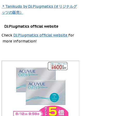
＊Tanikudo by DJ.Plugmatics (オリジナルグ
ッツの販売）
DJ.Plugmatics official website
Check
DJ.Plugmatics official website
for
more information!