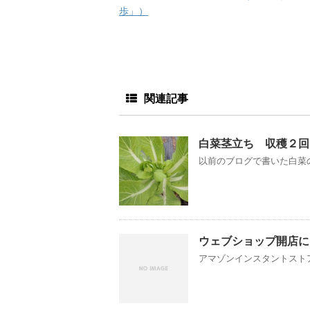
歩」）
関連記事
白菜茎立ち 収穫２回
以前のブログで書いた白菜の
ウェブショップ開店に
アマゾンインスタントストア