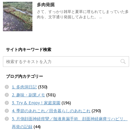
多肉発掘
さて、すっかり雑草と夏草に埋もれてしまっていた多
肉を、文字通り発掘してみました。 ...
サイト内キーワード検索
ブログ内カテゴリー
1. 多肉洞日記
(330)
2. 趣味・副業メモ
(381)
3. Try & Enjoy！家庭菜園
(196)
4. 季節のあれこれ／田舎暮らしのあれこれ
(290)
5. 片側顔面神経痙攣／髄液鼻漏手術、顔面神経麻痺リハビリ、
再発の記録
(44)