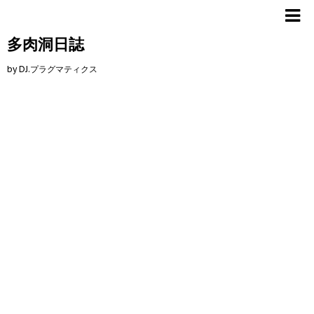
多肉洞日誌
by DJ.プラグマティクス