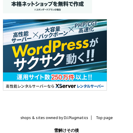
shops & sites owned by DJ.Plugmatics
Top page
雪解けその後