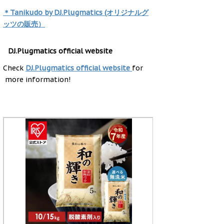
＊Tanikudo by DJ.Plugmatics (オリジナルグ
ッツの販売）
DJ.Plugmatics official website
Check
DJ.Plugmatics official website
for
more information!