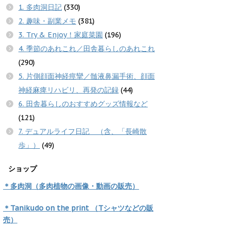
1. 多肉洞日記
(330)
2. 趣味・副業メモ
(381)
3. Try & Enjoy！家庭菜園
(196)
4. 季節のあれこれ／田舎暮らしのあれこれ
(290)
5. 片側顔面神経痙攣／髄液鼻漏手術、顔面
神経麻痺リハビリ、再発の記録
(44)
6. 田舎暮らしのおすすめグッズ情報など
(121)
7. デュアルライフ日記 （含、「長崎散
歩」）
(49)
ショップ
＊多肉洞（多肉植物の画像・動画の販売）
＊Tanikudo on the print （Tシャツなどの販
売）