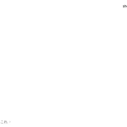
sh
れこれ
>