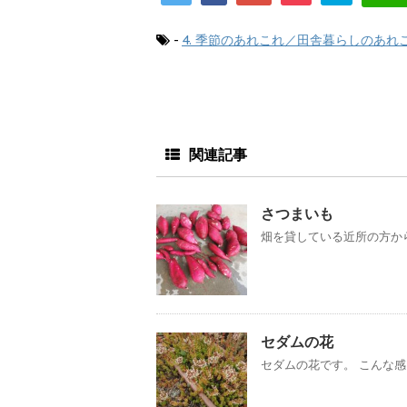
-
4. 季節のあれこれ／田舎暮らしのあれ
関連記事
さつまいも
畑を貸している近所の方から
セダムの花
セダムの花です。 こん