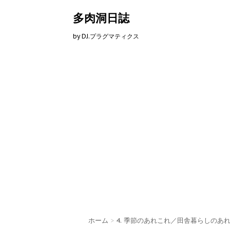
多肉洞日誌
by DJ.プラグマティクス
ホーム
>
4. 季節のあれこれ／田舎暮らしのあ