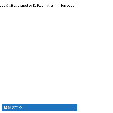
ops & sites owned by DJ.Plugmatics
Top page
購読する