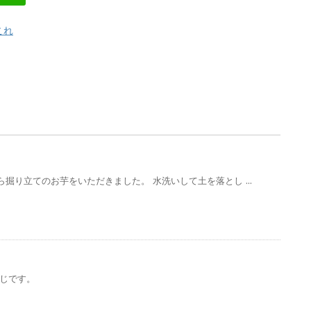
これ
掘り立てのお芋をいただきました。 水洗いして土を落とし ...
な感じです。