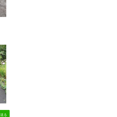
。
へ送る