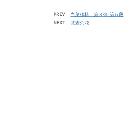
PREV
白菜移植 第３弾-第５段
NEXT
蕎麦の花