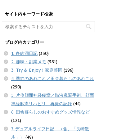
サイト内キーワード検索
ブログ内カテゴリー
1. 多肉洞日記
(330)
2. 趣味・副業メモ
(381)
3. Try & Enjoy！家庭菜園
(196)
4. 季節のあれこれ／田舎暮らしのあれこれ
(290)
5. 片側顔面神経痙攣／髄液鼻漏手術、顔面
神経麻痺リハビリ、再発の記録
(44)
6. 田舎暮らしのおすすめグッズ情報など
(121)
7. デュアルライフ日記 （含、「長崎散
歩」）
(49)