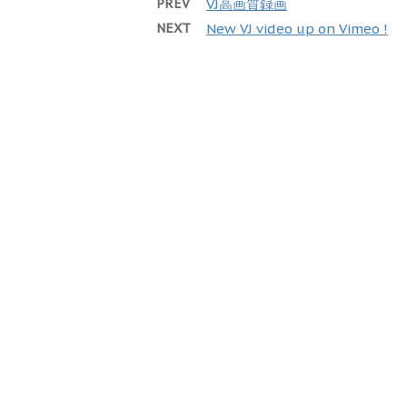
PREV
VJ高画質録画
NEXT
New VJ video up on Vimeo !