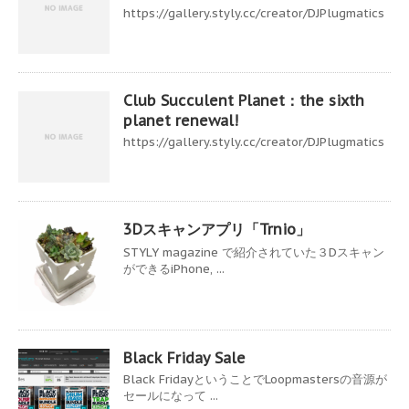
https://gallery.styly.cc/creator/DJPlugmatics
Club Succulent Planet：the sixth
planet renewal!
https://gallery.styly.cc/creator/DJPlugmatics
3Dスキャンアプリ「Trnio」
STYLY magazine で紹介されていた３Dスキャン
ができるiPhone, ...
Black Friday Sale
Black FridayということでLoopmastersの音源が
セールになって ...