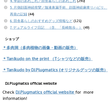
4. 季節のあれこれ／田舎暮らしのあれこれ
(290)
5. 片側顔面神経痙攣／髄液鼻漏手術、顔面神経麻痺リハビリ、
再発の記録
(44)
6. 田舎暮らしのおすすめグッズ情報など
(121)
7. デュアルライフ日記 （含、「長崎散歩」）
(49)
ショップ
＊多肉洞（多肉植物の画像・動画の販売）
＊Tanikudo on the print （Tシャツなどの販売）
＊Tanikudo by DJ.Plugmatics (オリジナルグッツの販売）
DJ.Plugmatics official website
Check
DJ.Plugmatics official website
for more
information!