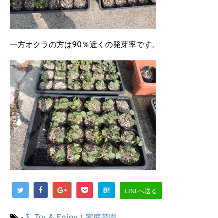
一方オクラの方は90％近くの発芽率です。
B!
LINEへ送る
-
3. Try & Enjoy！家庭菜園