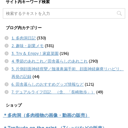
サイト内キーワード検索
ブログ内カテゴリー
1. 多肉洞日記
(330)
2. 趣味・副業メモ
(381)
3. Try & Enjoy！家庭菜園
(196)
4. 季節のあれこれ／田舎暮らしのあれこれ
(290)
5. 片側顔面神経痙攣／髄液鼻漏手術、顔面神経麻痺リハビリ、
再発の記録
(44)
6. 田舎暮らしのおすすめグッズ情報など
(121)
7. デュアルライフ日記 （含、「長崎散歩」）
(49)
ショップ
＊多肉洞（多肉植物の画像・動画の販売）
＊Tanikudo on the print （Tシャツなどの販売）