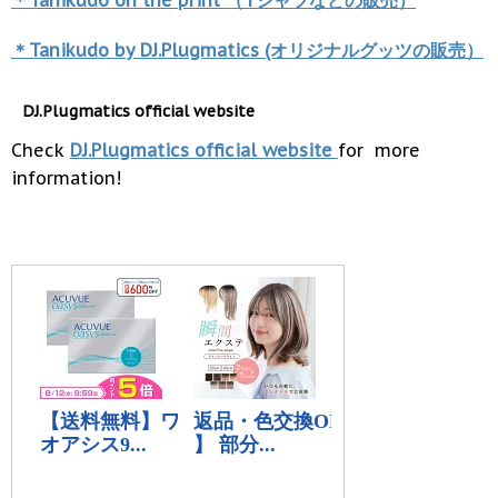
＊Tanikudo by DJ.Plugmatics (オリジナルグッツの販売）
DJ.Plugmatics official website
Check
DJ.Plugmatics official website
for more
information!