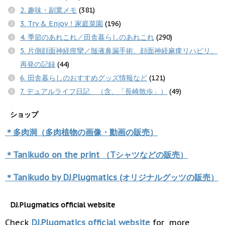
2. 趣味・副業メモ
(381)
3. Try & Enjoy！家庭菜園
(196)
4. 季節のあれこれ／田舎暮らしのあれこれ
(290)
5. 片側顔面神経痙攣／髄液鼻漏手術、顔面神経麻痺リハビリ、
再発の記録
(44)
6. 田舎暮らしのおすすめグッズ情報など
(121)
7. デュアルライフ日記 （含、「長崎散歩」）
(49)
ショップ
＊多肉洞（多肉植物の画像・動画の販売）
＊Tanikudo on the print （Tシャツなどの販売）
＊Tanikudo by DJ.Plugmatics (オリジナルグッツの販売）
DJ.Plugmatics official website
Check
DJ.Plugmatics official website
for more