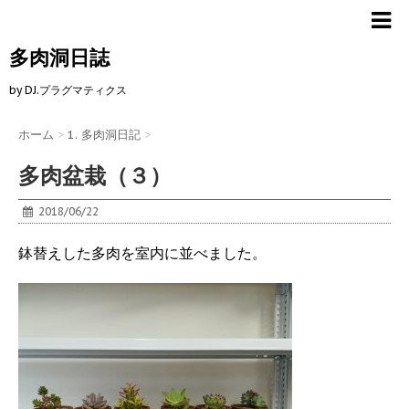
多肉洞日誌
by DJ.プラグマティクス
ホーム
>
1. 多肉洞日記
>
多肉盆栽（３）
2018/06/22
鉢替えした多肉を室内に並べました。