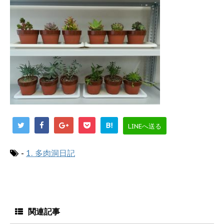
B!
LINEへ送る
-
1. 多肉洞日記
関連記事