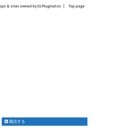
ops & sites owned by DJ.Plugmatics
Top page
購読する