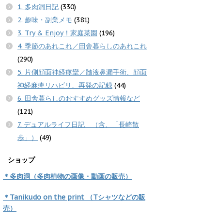
1. 多肉洞日記
(330)
2. 趣味・副業メモ
(381)
3. Try & Enjoy！家庭菜園
(196)
4. 季節のあれこれ／田舎暮らしのあれこれ
(290)
5. 片側顔面神経痙攣／髄液鼻漏手術、顔面
神経麻痺リハビリ、再発の記録
(44)
6. 田舎暮らしのおすすめグッズ情報など
(121)
7. デュアルライフ日記 （含、「長崎散
歩」）
(49)
ショップ
＊多肉洞（多肉植物の画像・動画の販売）
＊Tanikudo on the print （Tシャツなどの販
売）