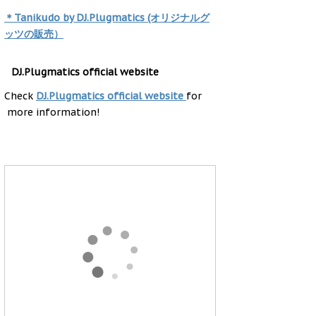
＊Tanikudo by DJ.Plugmatics (オリジナルグ
ッツの販売）
DJ.Plugmatics official website
Check
DJ.Plugmatics official website
for
more information!