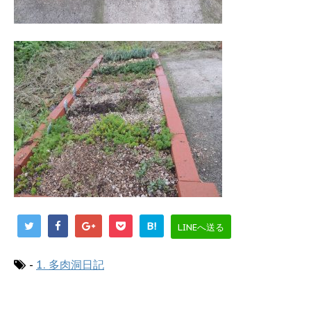
B!
LINEへ送る
-
1. 多肉洞日記