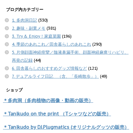
ブログ内カテゴリー
1. 多肉洞日記
(330)
2. 趣味・副業メモ
(381)
3. Try & Enjoy！家庭菜園
(196)
4. 季節のあれこれ／田舎暮らしのあれこれ
(290)
5. 片側顔面神経痙攣／髄液鼻漏手術、顔面神経麻痺リハビリ、
再発の記録
(44)
6. 田舎暮らしのおすすめグッズ情報など
(121)
7. デュアルライフ日記 （含、「長崎散歩」）
(49)
ショップ
＊多肉洞（多肉植物の画像・動画の販売）
＊Tanikudo on the print （Tシャツなどの販売）
＊Tanikudo by DJ.Plugmatics (オリジナルグッツの販売）