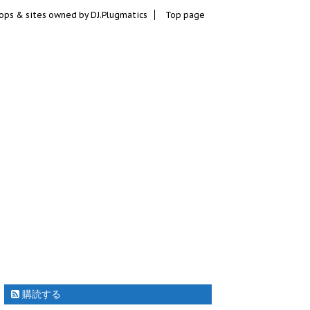
ops & sites owned by DJ.Plugmatics
Top page
購読する