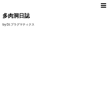
多肉洞日誌
by DJ.プラグマティクス