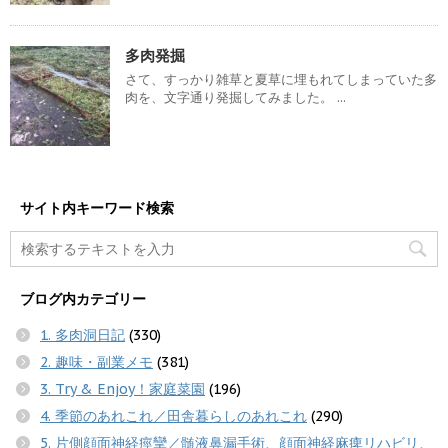
多肉発掘
さて、すっかり雑草と夏草に埋もれてしまっていた多
肉を、文字通り発掘してみました。 ...
サイト内キーワード検索
ブログ内カテゴリー
1. 多肉洞日記
(330)
2. 趣味・副業メモ
(381)
3. Try & Enjoy！家庭菜園
(196)
4. 季節のあれこれ／田舎暮らしのあれこれ
(290)
5. 片側顔面神経痙攣／髄液鼻漏手術、顔面神経麻痺リハビリ、