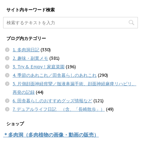
サイト内キーワード検索
ブログ内カテゴリー
1. 多肉洞日記
(330)
2. 趣味・副業メモ
(381)
3. Try & Enjoy！家庭菜園
(196)
4. 季節のあれこれ／田舎暮らしのあれこれ
(290)
5. 片側顔面神経痙攣／髄液鼻漏手術、顔面神経麻痺リハビリ、
再発の記録
(44)
6. 田舎暮らしのおすすめグッズ情報など
(121)
7. デュアルライフ日記 （含、「長崎散歩」）
(49)
ショップ
＊多肉洞（多肉植物の画像・動画の販売）