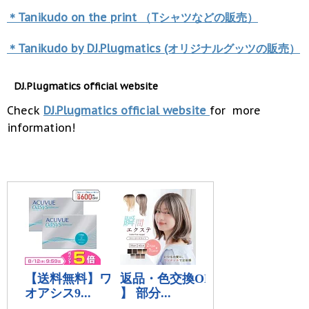
＊Tanikudo on the print （Tシャツなどの販売）
＊Tanikudo by DJ.Plugmatics (オリジナルグッツの販売）
DJ.Plugmatics official website
Check
DJ.Plugmatics official website
for more
information!