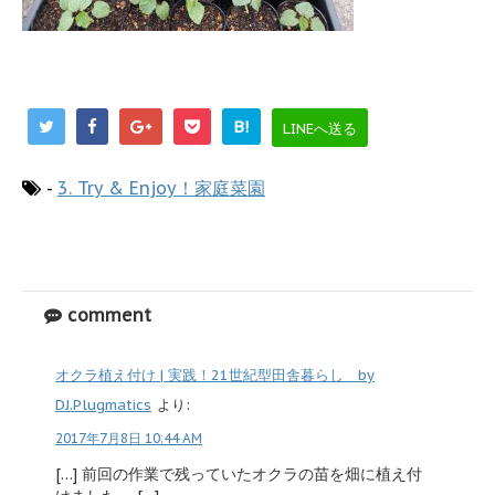
B!
LINEへ送る
-
3. Try & Enjoy！家庭菜園
comment
オクラ植え付け | 実践！21世紀型田舎暮らし by
DJ.Plugmatics
より:
2017年7月8日 10:44 AM
[…] 前回の作業で残っていたオクラの苗を畑に植え付