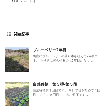
けました。 […]
関連記事
ブルーベリー2年目
裏庭にブルーベリーの苗８本を植えて2年目で
す。 本格的に実らせるのは3年目からに ...
白菜移植 第３弾-第５段
白菜移植第３回目です。 そして日を改めて４回
目、 さらに５回目、 これで終了です ...