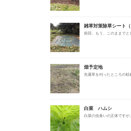
雑草対策除草シート（
前回、もう、このままでとし
畑予定地
先週草を刈ったところの枯れ
白菜 ハムシ
白菜の虫食いの正体ですが、