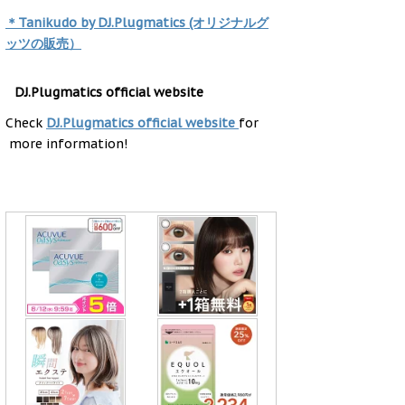
＊Tanikudo by DJ.Plugmatics (オリジナルグ
ッツの販売）
DJ.Plugmatics official website
Check
DJ.Plugmatics official website
for
more information!