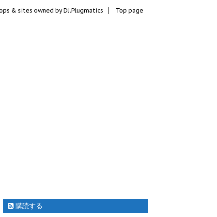
ops & sites owned by DJ.Plugmatics
Top page
購読する