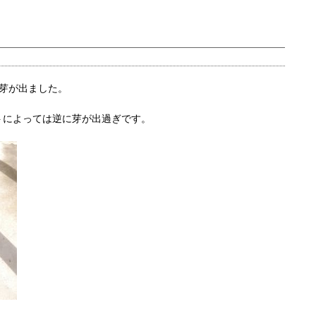
芽が出ました。
トによっては逆に芽が出過ぎです。