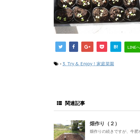
B!
LINE
-
3. Try & Enjoy！家庭菜園
関連記事
畑作り（２）
畑作りの続きですが、牛肥を