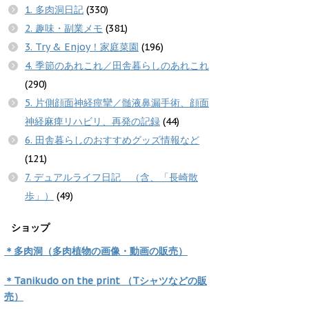
1. 多肉洞日記
(330)
2. 趣味・副業メモ
(381)
3. Try & Enjoy！家庭菜園
(196)
4. 季節のあれこれ／田舎暮らしのあれこれ
(290)
5. 片側顔面神経痙攣／髄液鼻漏手術、顔面
神経麻痺リハビリ、再発の記録
(44)
6. 田舎暮らしのおすすめグッズ情報など
(121)
7. デュアルライフ日記 （含、「長崎散
歩」）
(49)
ショップ
＊多肉洞（多肉植物の画像・動画の販売）
＊Tanikudo on the print （Tシャツなどの販
売）