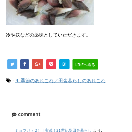
冷や奴などの薬味としていただきます。
B!
LINEへ送る
-
4. 季節のあれこれ／田舎暮らしのあれこれ
comment
ミョウガ（２） | 実践！21世紀型田舎暮らし
より: