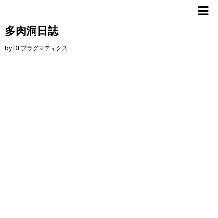
多肉洞日誌
by DJ.プラグマティクス