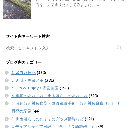
肉を、文字通り発掘してみました。 ...
サイト内キーワード検索
ブログ内カテゴリー
1. 多肉洞日記
(330)
2. 趣味・副業メモ
(381)
3. Try & Enjoy！家庭菜園
(196)
4. 季節のあれこれ／田舎暮らしのあれこれ
(290)
5. 片側顔面神経痙攣／髄液鼻漏手術、顔面神経麻痺リハビリ、
再発の記録
(44)
6. 田舎暮らしのおすすめグッズ情報など
(121)
7. デュアルライフ日記 （含、「長崎散歩」）
(49)