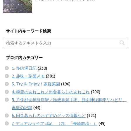
サイト内キーワード検索
ブログ内カテゴリー
1. 多肉洞日記
(330)
2. 趣味・副業メモ
(381)
3. Try & Enjoy！家庭菜園
(196)
4. 季節のあれこれ／田舎暮らしのあれこれ
(290)
5. 片側顔面神経痙攣／髄液鼻漏手術、顔面神経麻痺リハビリ、
再発の記録
(44)
6. 田舎暮らしのおすすめグッズ情報など
(121)
7. デュアルライフ日記 （含、「長崎散歩」）
(49)