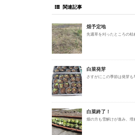
関連記事
畑予定地
先週草を刈ったところの枯れ
白菜発芽
さすがにこの季節は発芽も早
白菜終了！
畑の方も雪解けが進み、埋れ