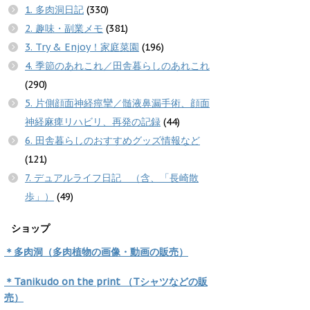
1. 多肉洞日記
(330)
2. 趣味・副業メモ
(381)
3. Try & Enjoy！家庭菜園
(196)
4. 季節のあれこれ／田舎暮らしのあれこれ
(290)
5. 片側顔面神経痙攣／髄液鼻漏手術、顔面
神経麻痺リハビリ、再発の記録
(44)
6. 田舎暮らしのおすすめグッズ情報など
(121)
7. デュアルライフ日記 （含、「長崎散
歩」）
(49)
ショップ
＊多肉洞（多肉植物の画像・動画の販売）
＊Tanikudo on the print （Tシャツなどの販
売）