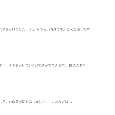
草をどけました。 わかりづらい写真ですがこんな感じです ...
く、タネを蒔いて2−3日で芽がでてきます。 白菜のタネ ...
ていた白菜が顔を出しました。 これなどは ...