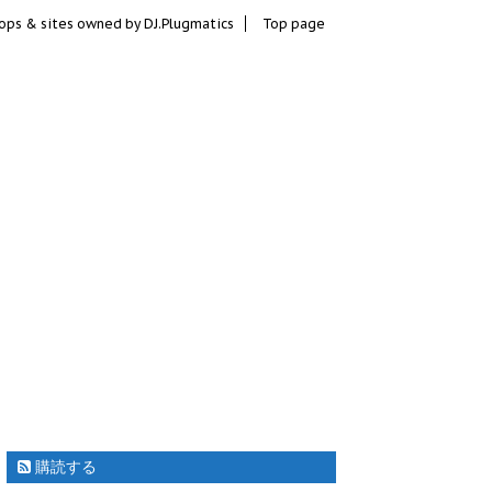
ops & sites owned by DJ.Plugmatics
Top page
購読する