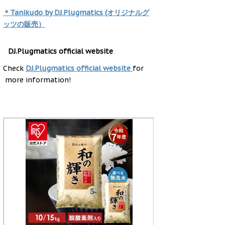
＊Tanikudo by DJ.Plugmatics (オリジナルグ
ッツの販売）
DJ.Plugmatics official website
Check
DJ.Plugmatics official website
for
more information!