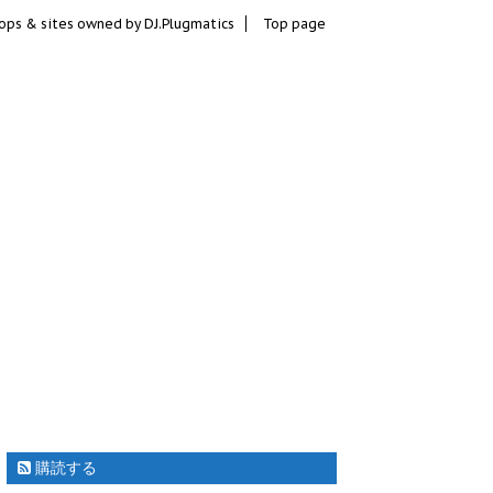
ops & sites owned by DJ.Plugmatics
Top page
購読する