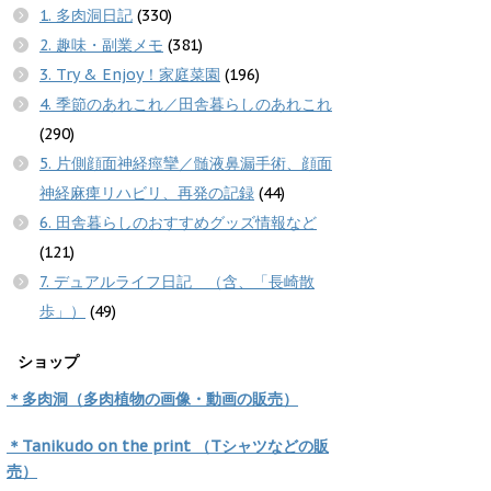
1. 多肉洞日記
(330)
2. 趣味・副業メモ
(381)
3. Try & Enjoy！家庭菜園
(196)
4. 季節のあれこれ／田舎暮らしのあれこれ
(290)
5. 片側顔面神経痙攣／髄液鼻漏手術、顔面
神経麻痺リハビリ、再発の記録
(44)
6. 田舎暮らしのおすすめグッズ情報など
(121)
7. デュアルライフ日記 （含、「長崎散
歩」）
(49)
ショップ
＊多肉洞（多肉植物の画像・動画の販売）
＊Tanikudo on the print （Tシャツなどの販
売）