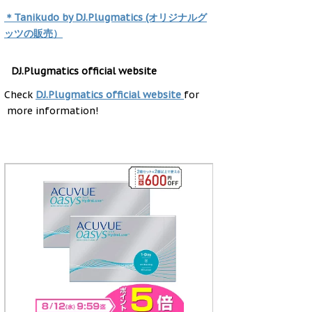
＊Tanikudo by DJ.Plugmatics (オリジナルグ
ッツの販売）
DJ.Plugmatics official website
Check
DJ.Plugmatics official website
for
more information!