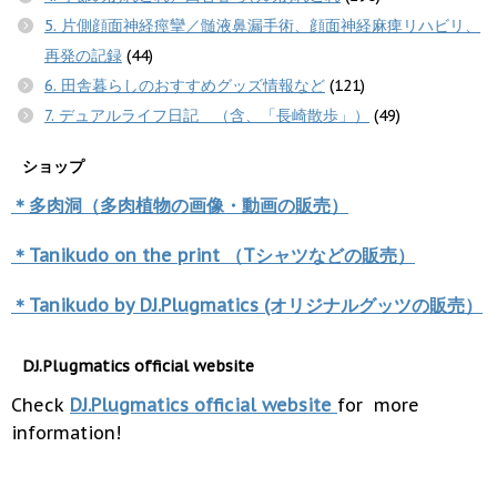
5. 片側顔面神経痙攣／髄液鼻漏手術、顔面神経麻痺リハビリ、
再発の記録
(44)
6. 田舎暮らしのおすすめグッズ情報など
(121)
7. デュアルライフ日記 （含、「長崎散歩」）
(49)
ショップ
＊多肉洞（多肉植物の画像・動画の販売）
＊Tanikudo on the print （Tシャツなどの販売）
＊Tanikudo by DJ.Plugmatics (オリジナルグッツの販売）
DJ.Plugmatics official website
Check
DJ.Plugmatics official website
for more
information!