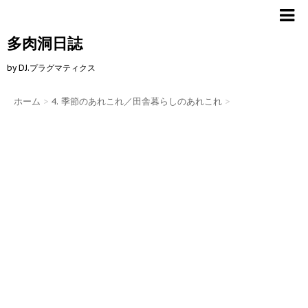
多肉洞日誌
by DJ.プラグマティクス
ホーム
>
4. 季節のあれこれ／田舎暮らしのあれこれ
>